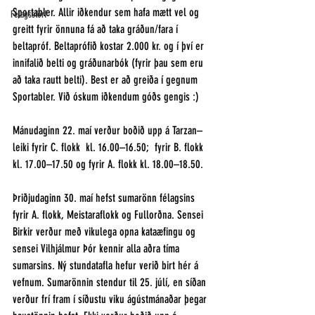
Sportabler. Allir iðkendur sem hafa mætt vel og 
Félagsstörf
greitt fyrir önnuna fá að taka gráðun/fara í 
beltapróf. Beltaprófið kostar 2.000 kr. og í því er 
innifalið belti og gráðunarbók (fyrir þau sem eru 
að taka rautt belti). Best er að greiða í gegnum 
Sportabler. Við óskum iðkendum góðs gengis :) 
Mánudaginn 22. maí verður boðið upp á Tarzan–
leiki fyrir C. flokk  kl. 16.00–16.50;  fyrir B. flokk 
kl. 17.00–17.50 og fyrir A. flokk kl. 18.00–18.50. 
Þriðjudaginn 30. maí hefst sumarönn félagsins 
fyrir A. flokk, Meistaraflokk og Fullorðna. Sensei 
Birkir verður með vikulega opna kataæfingu og 
sensei Vilhjálmur Þór kennir alla aðra tíma 
sumarsins. Ný stundatafla hefur verið birt hér á 
vefnum. Sumarönnin stendur til 25. júlí, en síðan 
verður frí fram í síðustu viku ágústmánaðar þegar 