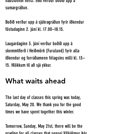
haustönnin hefst. Ekki verður boðið upp á 
sumargráðun. 
Boðið verður upp á sjúkragráðun fyrir iðkendur 
föstudaginn 2. júní kl. 17.00–18.15. 
Laugardaginn 3. júní verður boðið upp á 
skemmtiferð í Heiðmörk (Furulund) fyrir alla 
iðkendur og forráðamenn félagsins milli kl. 13–
15. Hlökkum til að sjá ykkur. 
What waits ahead
The last day of classes this spring was today, 
Saturday, May 20. We thank you for the good 
times we have spent together this winter.
Tomorrow, Sunday, May 21st, there will be the 
grading for all classes that sensei Vilhjálmur Þór 