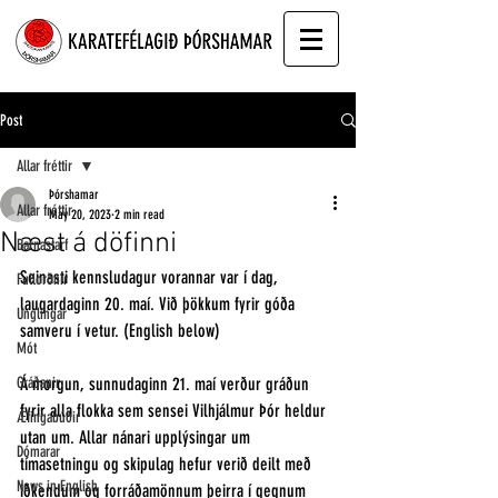
Post
Allar fréttir
Þórshamar
Allar fréttir
May 20, 2023
2 min read
Næst á döfinni
Barnastarf
Seinasti kennsludagur vorannar var í dag, 
Fullorðnir
laugardaginn 20. maí. Við þökkum fyrir góða 
Unglingar
samveru í vetur. (English below) 
Mót
Gráðanir
Á morgun, sunnudaginn 21. maí verður gráðun 
fyrir alla flokka sem sensei Vilhjálmur Þór heldur 
Æfingabúðir
utan um. Allar nánari upplýsingar um 
Dómarar
tímasetningu og skipulag hefur verið deilt með 
News in English
iðkendum og forráðamönnum þeirra í gegnum 