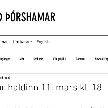
amar
Um karate
English
Unglingar
Mót
Gráðanir
Æfingabúðir
Dómarar
News in Eng
 min read
r haldinn 11. mars kl. 18