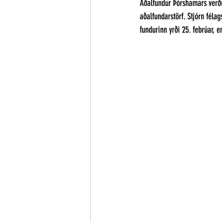
Aðalfundur Þórshamars verður
aðalfundarstörf. 
Stjórn félag
fundurinn yrði 25. febrúar, 