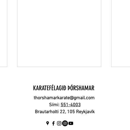
KARATEFÉLAGIÐ ÞÓRSHAMAR
thorshamarkarate@gmail.com
Sími:
551-4003
Brautarholti 22, 105 Reykjavík
Kennsla haustsins hefst 26.
Kenns
ágúst
samk