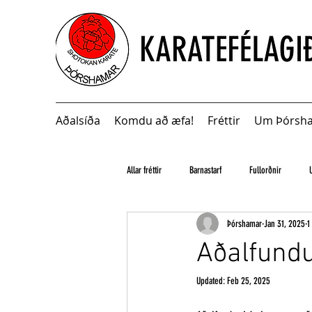
Aðalsíða
Komdu að æfa!
Fréttir
Um Þórsh
Allar fréttir
Barnastarf
Fullorðnir
Þórshamar
Jan 31, 2025
1
Aðalfundu
Updated:
Feb 25, 2025