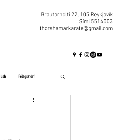
Brautarholti 22, 105 Reykjavík
Sími
5514003
thorshamarkarate@gmail.com
lish
Félagsstörf