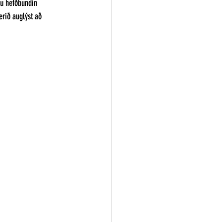
ru hefðbundin 
erið auglýst að 