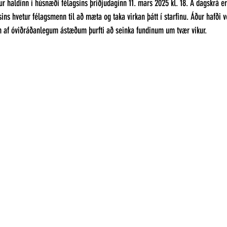
 haldinn í húsnæði félagsins þriðjudaginn 11. mars 2025 kl. 18. Á dagskrá e
sins hvetur félagsmenn til að mæta og taka virkan þátt í starfinu. Áður hafði v
en af óviðráðanlegum ástæðum þurfti að seinka fundinum um tvær vikur. 