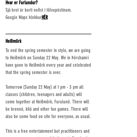
Hvar er Furlundur?
Sjá brot úr korti neðst í tölvupóstinum.
Google Maps hlekkur
HÉR
___________________________________
Heiðmörk
To end the spring semester in style, we are going 
to Heiðmörk on Sunday 22 May. We in Þórshamri 
have gone to Heiðmörk every year and celebrated 
that the spring semester is over.
Tomorrow (Sunday 22 May) at 1 pm - 3 pm all 
classes (children, teenagers and adults) will 
come together at Heiðmörk, Furulund. There will 
be brennó, kíló and other fun games. There will 
also be some food on site for everyone, as usual.
This is a free entertainment but practitioners and 