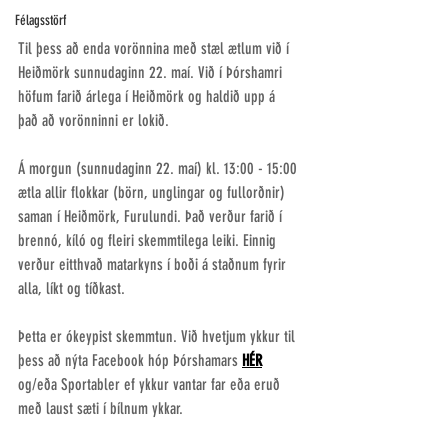
Félagsstörf
Til þess að enda vorönnina með stæl ætlum við í 
Heiðmörk sunnudaginn 22. maí. Við í Þórshamri 
höfum farið árlega í Heiðmörk og haldið upp á 
það að vorönninni er lokið. 
Á morgun (sunnudaginn 22. maí) kl. 13:00 - 15:00 
ætla allir flokkar (börn, unglingar og fullorðnir) 
saman í Heiðmörk, Furulundi. Það verður farið í 
brennó, kíló og fleiri skemmtilega leiki. Einnig 
verður eitthvað matarkyns í boði á staðnum fyrir 
alla, líkt og tíðkast.
Þetta er ókeypist skemmtun. Við hvetjum ykkur til 
þess að nýta Facebook hóp Þórshamars 
HÉR
og/eða Sportabler ef ykkur vantar far eða eruð 
með laust sæti í bílnum ykkar. 