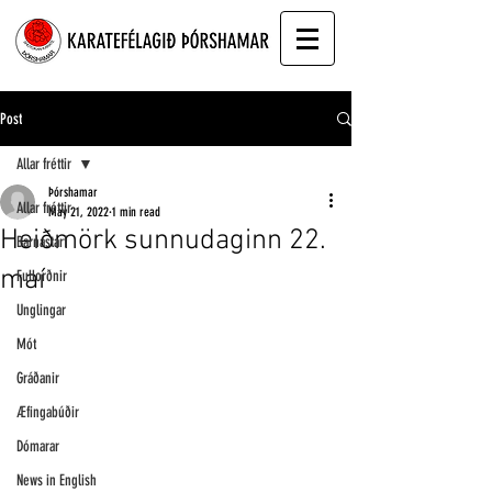
Post
Allar fréttir
Þórshamar
Allar fréttir
May 21, 2022
1 min read
Heiðmörk sunnudaginn 22.
Barnastarf
maí
Fullorðnir
Unglingar
Mót
Gráðanir
Æfingabúðir
Dómarar
News in English