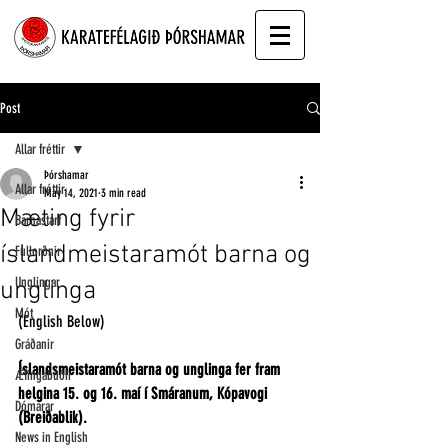
Post
Allar fréttir
Þórshamar
Allar fréttir
May 14, 2021
3 min read
Mæting fyrir
Barnastarf
íslandmeistaramót barna og
Fullorðnir
Unglingar
unglinga
Mót
(English Below)
Gráðanir
Íslandsmeistaramót barna og unglinga fer fram 
Æfingabúðir
helgina 15. og 16. maí í Smáranum, Kópavogi 
Dómarar
(Breiðablik).
News in English