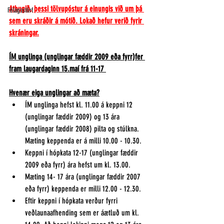
Athugið, þessi tölvupóstur á einungis við um þá 
Félagsstörf
sem eru skráðir á mótið. Lokað hefur verið fyrir 
skráningar.
ÍM unglinga (unglingar fæddir 2009 eða fyrr)fer 
fram laugardaginn 15.maí frá 11-17 
Hvenær eiga unglingar að mæta?
ÍM unglinga hefst kl. 11.00 á keppni 12 
(unglingar fæddir 2009) og 13 ára 
(unglingar fæddir 2008) pilta og stúlkna. 
Mæting keppenda er á milli 10.00 - 10.30. 
Keppni í hópkata 12-17 (unglingar fæddir 
2009 eða fyrr) ára hefst um kl. 13.00.
Mæting 14- 17 ára (unglingar fæddir 2007 
eða fyrr) keppenda er milli 12.00 - 12.30.
Eftir keppni í hópkata verður fyrri 
veðlaunaafhending sem er áætluð um kl. 