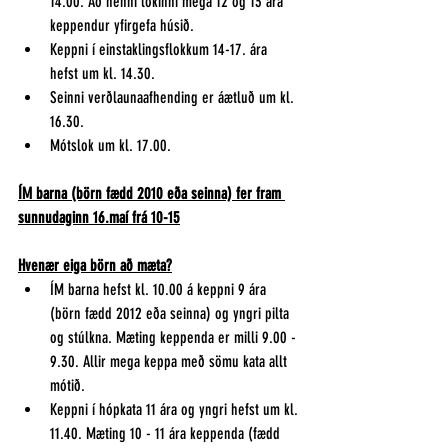
14.00. Að henni lokinni mega 12 og 13 ára 
keppendur yfirgefa húsið.
Keppni í einstaklingsflokkum 14-17. ára 
hefst um kl. 14.30. 
Seinni verðlaunaafhending er áætluð um kl. 
16.30.
Mótslok um kl. 17.00.
ÍM barna (börn fædd 2010 eða seinna) fer fram 
sunnudaginn 16.maí frá 10-15
Hvenær eiga börn að mæta?
ÍM barna hefst kl. 10.00 á keppni 9 ára 
(börn fædd 2012 eða seinna) og yngri pilta 
og stúlkna. Mæting keppenda er milli 9.00 - 
9.30. Allir mega keppa með sömu kata allt 
mótið.
Keppni í hópkata 11 ára og yngri hefst um kl. 
11.40. Mæting 10 - 11 ára keppenda (fædd 