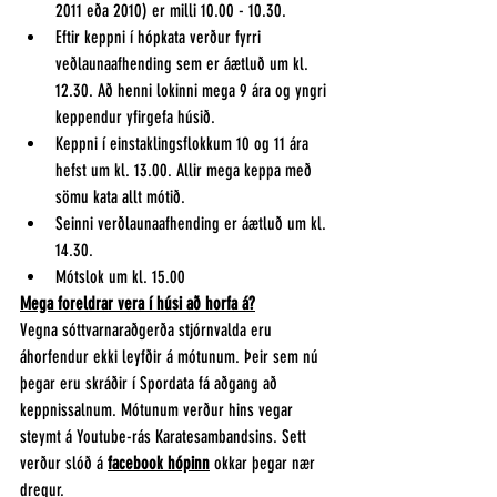
2011 eða 2010) er milli 10.00 - 10.30.
Eftir keppni í hópkata verður fyrri 
veðlaunaafhending sem er áætluð um kl. 
12.30. Að henni lokinni mega 9 ára og yngri 
keppendur yfirgefa húsið.
Keppni í einstaklingsflokkum 10 og 11 ára 
hefst um kl. 13.00. Allir mega keppa með 
sömu kata allt mótið.
Seinni verðlaunaafhending er áætluð um kl. 
14.30.
Mótslok um kl. 15.00
Mega foreldrar vera í húsi að horfa á?
Vegna sóttvarnaraðgerða stjórnvalda eru 
áhorfendur ekki leyfðir á mótunum. Þeir sem nú 
þegar eru skráðir í Spordata fá aðgang að 
keppnissalnum. Mótunum verður hins vegar 
steymt á Youtube-rás Karatesambandsins. Sett 
verður slóð á 
facebook hópinn
 okkar þegar nær 
dregur. 