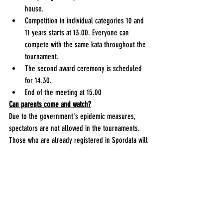
house.
Competition in individual categories 10 and 
11 years starts at 13.00. Everyone can 
compete with the same kata throughout the 
tournament.
The second award ceremony is scheduled 
for 14.30.
End of the meeting at 15.00
Can parents come and watch?
Due to the government's epidemic measures, 
spectators are not allowed in the tournaments. 
Those who are already registered in Spordata will 
have access to the competition hall. The 
tournaments will, however, be streamed on the 
Karate Association's Youtube channel. A link will 
be added to our Facebook group as soon as 
possible.