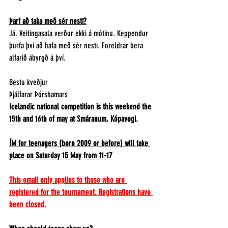
Þarf að taka með sér nesti?
Já. Veitingasala verður ekki á mótinu. Keppendur 
þurfa því að hafa með sér nesti. Foreldrar bera 
alfarið ábyrgð á því. 
Bestu kveðjur
Þjálfarar Þórshamars
Icelandic national competition is this weekend the 
15th and 16th of may at Smáranum, Kópavogi.
ÍM for teenagers (born 2009 or before) will take 
place on Saturday 15 May from 11-17
This email only applies to those who are 
registered for the tournament. Registrations have 
been closed.