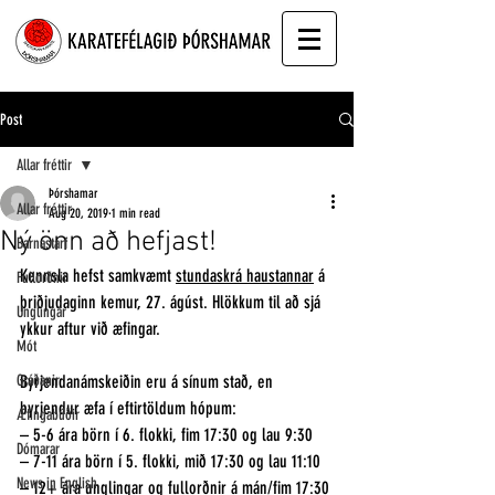
Post
Allar fréttir
Þórshamar
Allar fréttir
Aug 20, 2019
1 min read
Ný önn að hefjast!
Barnastarf
Kennsla hefst samkvæmt 
stundaskrá haustannar
 á 
Fullorðnir
þriðjudaginn kemur, 27. ágúst. Hlökkum til að sjá 
Unglingar
ykkur aftur við æfingar.
Mót
Gráðanir
Byrjendanámskeiðin eru á sínum stað, en 
byrjendur æfa í eftirtöldum hópum:
Æfingabúðir
– 5-6 ára börn í 6. flokki, fim 17:30 og lau 9:30
Dómarar
– 7-11 ára börn í 5. flokki, mið 17:30 og lau 11:10
News in English
– 12+ ára unglingar og fullorðnir á mán/fim 17:30 