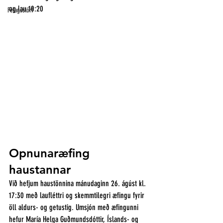
og lau 10:20
Félagsstörf
Opnunaræfing 
haustannar
Við hefjum haustönnina mánudaginn 26. ágúst kl. 
17:30 með laufléttri og skemmtilegri æfingu fyrir 
öll aldurs- og getustig. Umsjón með æfingunni 
hefur María Helga Guðmundsdóttir, Íslands- og 