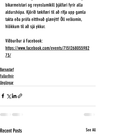
bikarmeistari og reynslumikill þjálfari fyrir alla 
aldurshópa. Kjörið tækifæri til að rifja upp gamla 
takta eða prófa eitthvað glænýtt! Öll velkomin, 
hlökkum til að sjá ykkur.
Viðburður á Facebook: 
https://www.facebook.com/events/7151268055982
73/
Barnastarf
Fullorðnir
Unglingar
Recent Posts
See All