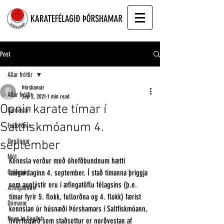
Post
Allar fréttir
Þórshamar
Allar fréttir
Sep 2, 2021
1 min read
Opnir karate tímar í
Barnastarf
Saltfiskmóanum 4.
Fullorðnir
Unglingar
september
Mót
Kennsla verður með óhefðbundnum hætti 
Gráðanir
laugardaginn 4. september. Í stað tímanna þriggja 
sem auglýstir eru í æfingatöflu félagsins (þ.e. 
Æfingabúðir
tímar fyrir 5. flokk, fullorðna og 4. flokk) færist 
Dómarar
kennslan úr húsnæði Þórshamars í Saltfiskmóann, 
News in English
hverfisgarð sem staðsettur er norðvestan af 