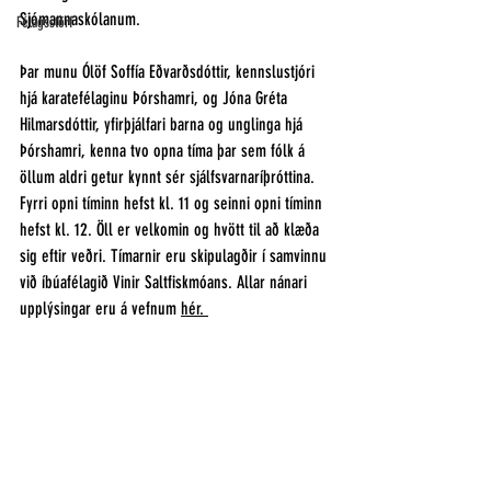
Sjómannaskólanum. 
Félagsstörf
Þar munu Ólöf Soffía Eðvarðsdóttir, kennslustjóri 
hjá karatefélaginu Þórshamri, og Jóna Gréta 
Hilmarsdóttir, yfirþjálfari barna og unglinga hjá 
Þórshamri, kenna tvo opna tíma þar sem fólk á 
öllum aldri getur kynnt sér sjálfsvarnaríþróttina. 
Fyrri opni tíminn hefst kl. 11 og seinni opni tíminn 
hefst kl. 12. Öll er velkomin og hvött til að klæða 
sig eftir veðri. Tímarnir eru skipulagðir í samvinnu 
við íbúafélagið Vinir Saltfiskmóans. Allar nánari 
upplýsingar eru á vefnum 
hér
. 