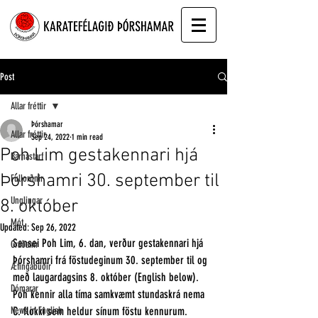
Post
Allar fréttir
Þórshamar
Allar fréttir
Sep 24, 2022
1 min read
Poh Lim gestakennari hjá
Barnastarf
Þórshamri 30. september til
Fullorðnir
Unglingar
8. október
Mót
Updated:
Sep 26, 2022
Sensei Poh Lim, 6. dan, verður gestakennari hjá 
Gráðanir
Þórshamri frá föstudeginum 30. september til og 
Æfingabúðir
með laugardagsins 8. október (English below). 
Dómarar
Poh kennir alla tíma samkvæmt stundaskrá nema 
News in English
C. flokki sem heldur sínum föstu kennurum. 