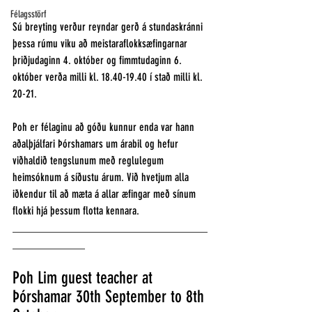
Félagsstörf
Sú breyting verður reyndar gerð á stundaskránni 
þessa rúmu viku að meistaraflokksæfingarnar 
þriðjudaginn 4. október og fimmtudaginn 6. 
október verða milli kl. 18.40-19.40 í stað milli kl. 
20-21. 
Poh er félaginu að góðu kunnur enda var hann 
aðalþjálfari Þórshamars um árabil og hefur 
viðhaldið tengslunum með reglulegum 
heimsóknum á síðustu árum. Við hvetjum alla 
iðkendur til að mæta á allar æfingar með sínum 
flokki hjá þessum flotta kennara. 
___________________________________
_____________
Poh Lim guest teacher at 
Þórshamar 30th September to 8th 