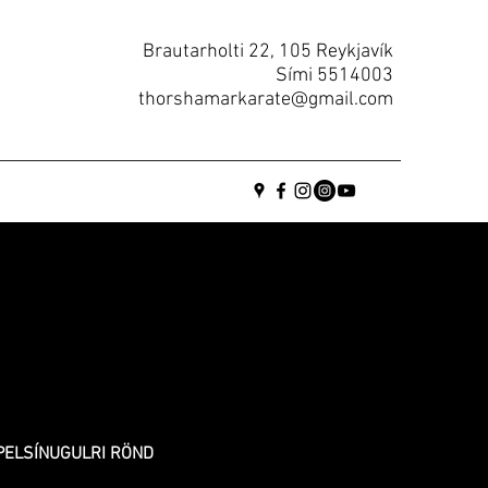
Brautarholti 22, 105 Reykjavík
Sími
5514003
thorshamarkarate@gmail.com
PPELSÍNUGULRI RÖND