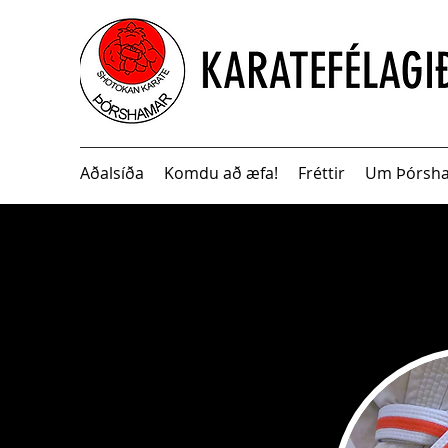
Aðalsíða
Komdu að æfa!
Fréttir
Um Þórsh