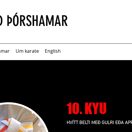
amar
Um karate
English
10. KYU
HVÍTT BELTI MEÐ GULRI EÐA A