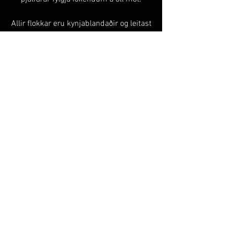
Allir flokkar eru kynjablandaðir og leitast
er við að allir flokkar hafi bæði konur og
karla meðal þjálfara.
Bæði B. flokkur og C. flokkur eru opnir
flokkar. Athugið að A. flokkur er lokaður
hópur fyrir lengra komna.
Skráning
KARATEFÉLAGIÐ ÞÓRSHAMAR
thorshamarkarate@gmail.com
Sími:
551-4003
Brautarholti 22, 105 Reykjavík