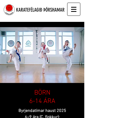
BÖRN
6-14 ÁRA
Byrjendatímar haust 2025
6–9 ára (C. flokkur):​