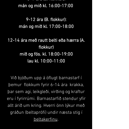
mán og mið kl. 16:00-17:00
9-12 ára (B. flokkur):
mán og mið kl. 17:00-18:00
12-14 ára með rautt belti eða hærra (A.
flokkur)
mið og fös. kl. 18:00-19:00
lau kl. 10:00-11:00
Við bjóðum upp á öflugt barnastarf í
þemur flokkum fyrir 6-14 ára krakka,
þar sem agi, leikgleði, virðing og kraftur
eru í fyrirrúmi.
Barnastarfið stendur yfir
allt árið um kring. Hverri önn lýkur með
gráðun (beltaprófi) undir næsta stig í
beltakerfinu
.