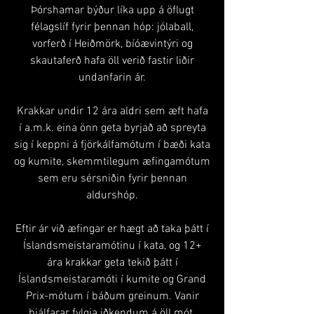
Þórshamar býður líka upp á öflugt
félagslíf fyrir þennan hóp: jólaball,
vorferð í Heiðmörk, bíóævintýri og
skautaferð hafa öll verið fastir liðir
undanfarin ár.
Krakkar undir 12 ára aldri sem æft hafa
í a.m.k. eina önn geta byrjað að spreyta
sig í keppni á fjörkálfamótum í bæði kata
og kumite, skemmtilegum æfingamótum
sem eru sérsniðin fyrir þennan
aldurshóp.
Eftir ár við æfingar er hægt að taka þátt í
Íslandsmeistaramótinu í kata, og 12+
ára krakkar geta tekið þátt í
Íslandsmeistaramóti í kumite og Grand
Prix-mótum í báðum greinum. Vanir
þjálfarar fylgja iðkendum á öll mót.