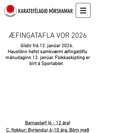
ÆFINGATAFLA VOR 2026
Gildir frá 12. janúar 2026.
Haustönn hefst samkvæmt æfingatöflu
mánudaginn 12. janúar. Flokkaskipting er
birt á Sportabler.
Barnastarf (6 - 12 ára)
C. flokkur: Byrjendur 6-10 ára. Börn með