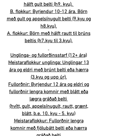
hálft gult belti (h9. kyu).
B. flokkur: Byrjendur 10-12 ára. Börn
með gult og appelsínugult belti (9.kyu og
h8.kyu).
A. flokkur: Börn með hálft rautt til brúns
beltis (h7.kyu til 3.kyu).
Unglinga- og fullorðinsstarf (12+ ára)
Meistaraflokkur unglinga: Unglingar 13
ára og eldri með brúnt belti eða hærra
(3.kyu og upp úr).
Fullorðnir: Byrjendur 12 ára og eldri og
fullorðnir lengra komnir með blátt eða
lægra gráðað belti
(hvítt, gult, appelsínugult, rautt, grænt,
blátt, þ.e. 10. kyu - 5. kyu)
Meistaraflokkur: Fullorðnir lengra
komnir með fjólubátt belti eða hærra
gráðað belti