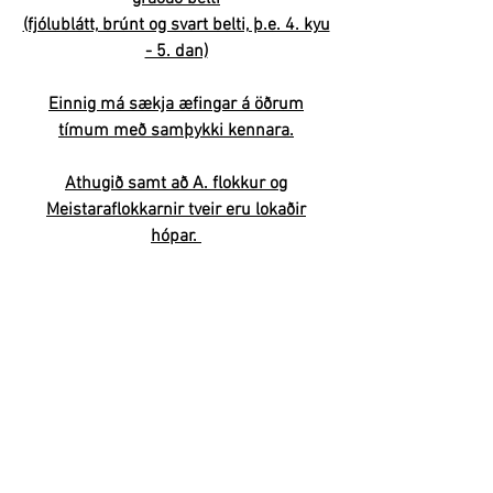
(fjólublátt, brúnt og svart belti, þ.e. 4. kyu
- 5. dan)
Einnig má sækja æfingar á öðrum
tímum með samþykki kennara.
Athugið samt að A. flokkur og
Meistaraflokkarnir tveir eru lokaðir
hópar.
ATH! Æfingar á laugardögum og
sunnudögum falla yfirleitt niður þá daga
sem
mót eru á vegum KAÍ
.
KARATEFÉLAGIÐ ÞÓRSHAMAR
thorshamarkarate@gmail.com
Sími:
551-4003