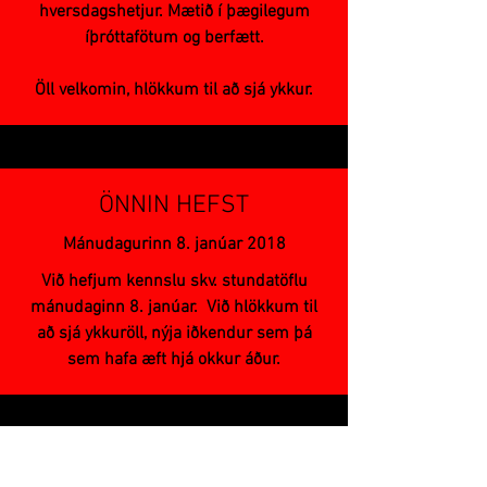
hversdagshetjur. Mætið í þægilegum
íþróttafötum og berfætt.
Öll velkomin, hlökkum til að sjá ykkur.
ÖNNIN HEFST
Mánudagurinn 8. janúar 2018
Við hefjum kennslu skv. stundatöflu
mánudaginn 8. janúar. Við hlökkum til
að sjá ykkuröll, nýja iðkendur sem þá
sem hafa æft hjá okkur áður.
RIG (REYKJAVÍK