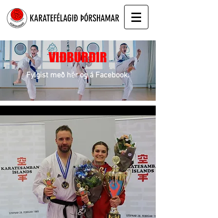
VIÐBURÐIR
Fylgist með hér og á Facebook.