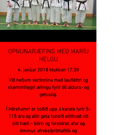
OPNUNARÆFING MEÐ MARÍU
HELGU
4. janúar 2018 klukkan 17:30
Við hefjum vorönnina með laufléttri og
skemmtilegri æfingu fyrir öll aldurs- og
getustig.
Í Þórshamri er boðið upp á karate fyrir 5-
115 ára og allir geta fundið eitthvað við
sitt hæfi – börn og foreldrar, afar og
ömmur, afreksíþróttafólk og