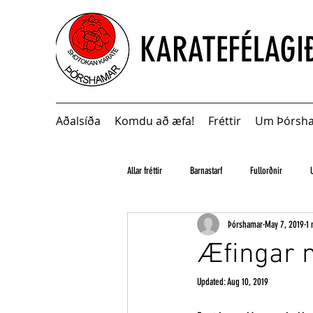
Aðalsíða
Komdu að æfa!
Fréttir
Um Þórsh
Allar fréttir
Barnastarf
Fullorðnir
Þórshamar
May 7, 2019
1 
Æfingar 
Updated:
Aug 10, 2019