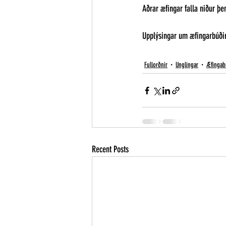
Aðrar æfingar falla niður þe
Upplýsingar um æfingarbúði
Fullorðnir
Unglingar
Æfingab
Recent Posts