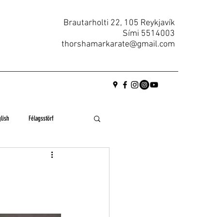
Brautarholti 22, 105 Reykjavík
Sími
5514003
thorshamarkarate@gmail.com
lish
Félagsstörf