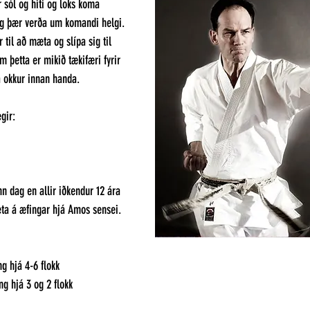
 sól og hiti og loks koma 
g þær verða um komandi helgi. 
r til að mæta og slípa sig til 
m þetta er mikið tækifæri fyrir 
a okkur innan handa. 
gir: 
nn dag en allir iðkendur 12 ára 
mæta á æfingar hjá Amos sensei. 
g hjá 4-6 flokk 
ng hjá 3 og 2 flokk 