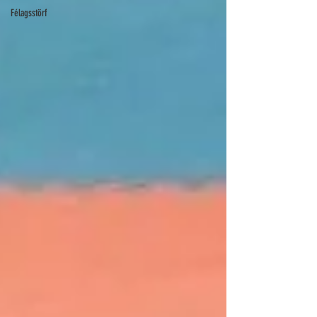
Félagsstörf