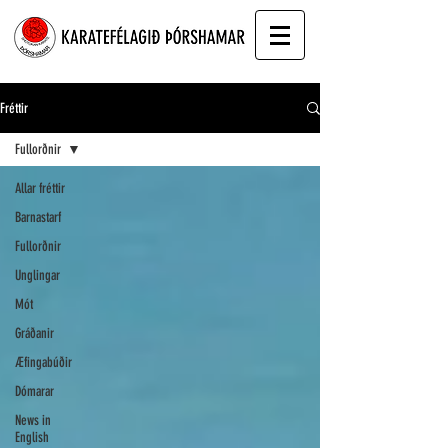
Fréttir
Fullorðnir
Allar fréttir
Barnastarf
Fullorðnir
Unglingar
Mót
Gráðanir
Æfingabúðir
Dómarar
News in
English