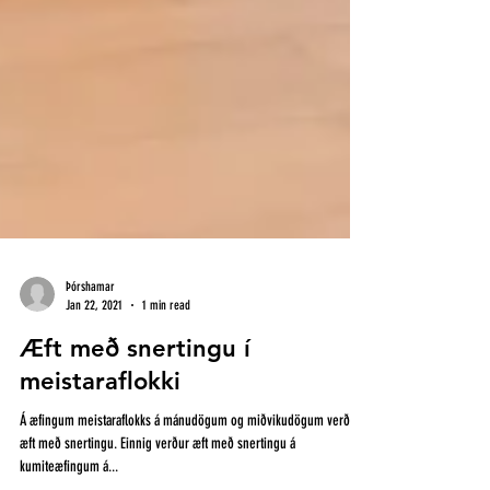
Þórshamar
Jan 22, 2021
1 min read
Æft með snertingu í
meistaraflokki