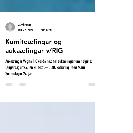
Þórshamar
Jan 22, 2021
1 min read
Kumiteæfingar og
aukaæfingar v/RIG
Aukaæfingar Vegna RIG verða haldnar aukaæfingar um helgina:
Laugardagur 23. jan kl. 14:30–15:30, kataæfing með Maríu
Sunnudagur 24. jan...