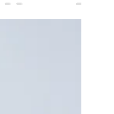
Á æfingum meistaraflokks á mánudögum og miðvikudögum verður
æft með snertingu. Einnig verður æft með snertingu á
kumiteæfingum á...