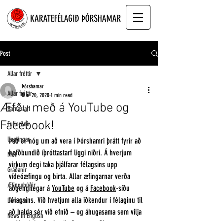
Post
Allar fréttir
Þórshamar
Allar fréttir
Mar 20, 2020
1 min read
Æfðu með á YouTube og
Barnastarf
Facebook!
Fullorðnir
Unglingar
Það er nóg um að vera í Þórshamri þrátt fyrir að 
hefðbundið íþróttastarf liggi niðri. Á hverjum 
Mót
virkum degi taka þjálfarar félagsins upp 
Gráðanir
vídeóæfingu og birta. Allar æfingarnar verða 
Æfingabúðir
aðgengilegar á 
YouTube
 og á 
Facebook
-síðu 
félagsins. Við hvetjum alla iðkendur í félaginu til 
Dómarar
að halda sér við efnið – og áhugasama sem vilja 
News in English