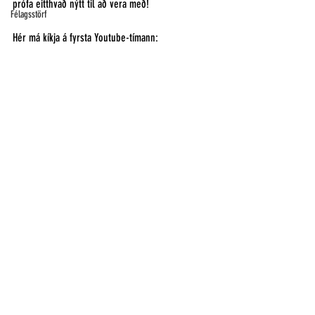
prófa eitthvað nýtt til að vera með!
Félagsstörf
Hér má kíkja á fyrsta Youtube-tímann: