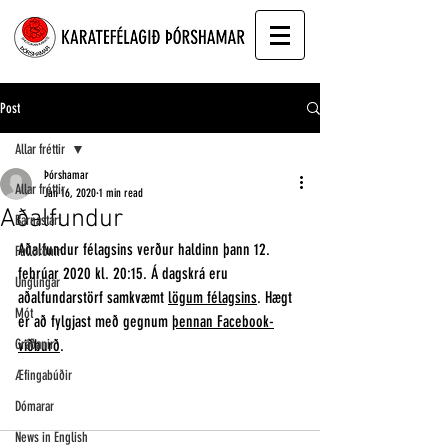
Post
Allar fréttir
Þórshamar
Allar fréttir
Jan 16, 2020
1 min read
Aðalfundur
Barnastarf
Aðalfundur félagsins verður haldinn þann 12. 
Fullorðnir
febrúar 2020 kl. 20:15. Á dagskrá eru 
Unglingar
aðalfundarstörf samkvæmt 
lögum félagsins
. Hægt 
Mót
er að fylgjast með gegnum 
þennan Facebook-
Gráðanir
viðburð
.
Æfingabúðir
Dómarar
News in English