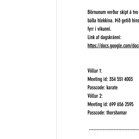
Börnunum verður skipt á tvo 
báða hlekkina. Þið getið hin
fyrr í vikunni.  
Link af dagskránni: 
https://docs.google.com/
Völlur 1: 
Meeting id: 354 551 4003 
Passcode: karate 
Völlur 2:  
Meeting id: 699 656 2595 
Passcode: thorshamar
 -------------------------------