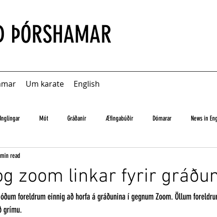
amar
Um karate
English
Unglingar
Mót
Gráðanir
Æfingabúðir
Dómarar
News in Eng
 min read
g zoom linkar fyrir gráðu
jóðum foreldrum einnig að horfa á gráðunina í gegnum Zoom. Öllum foreldrum
ð grímu.  