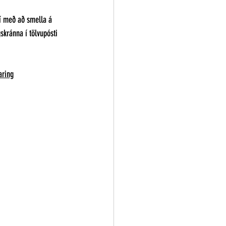
ví með að smella á 
skránna í tölvupósti 
aring