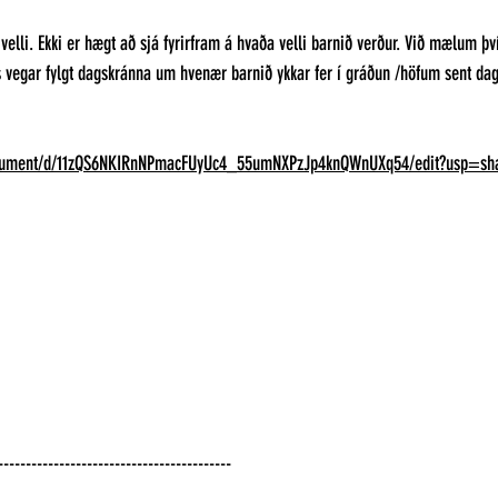
velli. Ekki er hægt að sjá fyrirfram á hvaða velli barnið verður. Við mælum þ
s vegar fylgt dagskránna um hvenær barnið ykkar fer í gráðun /höfum sent dag
document/d/11zQS6NKIRnNPmacFUyUc4_55umNXPzJp4knQWnUXq54/edit?usp=sh
------------------------------------------- 