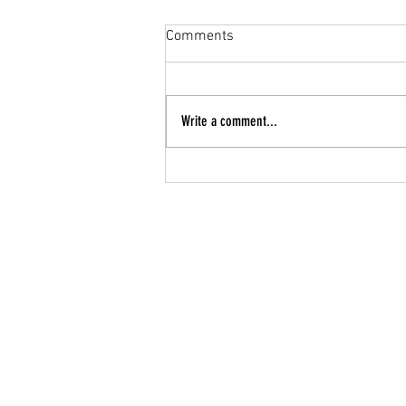
Comments
Write a comment...
Kennsla hefst mánudaginn 12.
janúar 2026