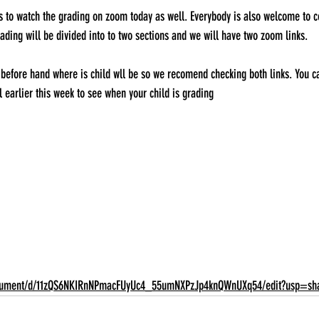
s to watch the grading on zoom today as well. Everybody is also welcome to c
rading will be divided into to two sections and we will have two zoom links. 
 before hand where is child wll be so we recomend checking both links. You ca
 earlier this week to see when your child is grading
document/d/11zQS6NKIRnNPmacFUyUc4_55umNXPzJp4knQWnUXq54/edit?usp=sh