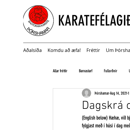
Aðalsíða
Komdu að æfa!
Fréttir
Um Þórsh
Allar fréttir
Barnastarf
Fullorðnir
Þórshamar
Aug 14, 2021
1
Dagskrá o
(English below) Hæhæ, við b
fylgjast með í húsi í dag me