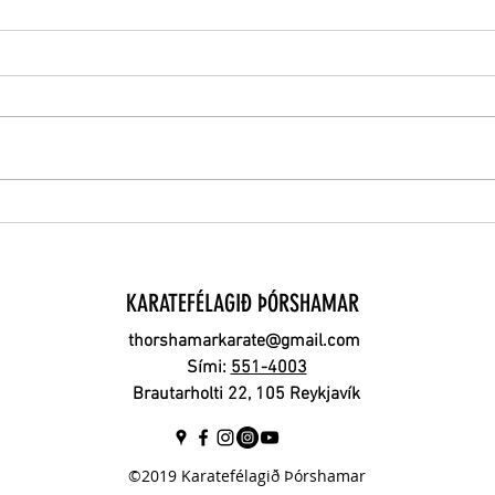
Kennsla haustsins hefst 26.
Aðal
ágúst
kl. 1
KARATEFÉLAGIÐ ÞÓRSHAMAR
thorshamarkarate@gmail.com
Sími:
551-4003
Brautarholti 22, 105 Reykjavík
©2019 Karatefélagið Þórshamar