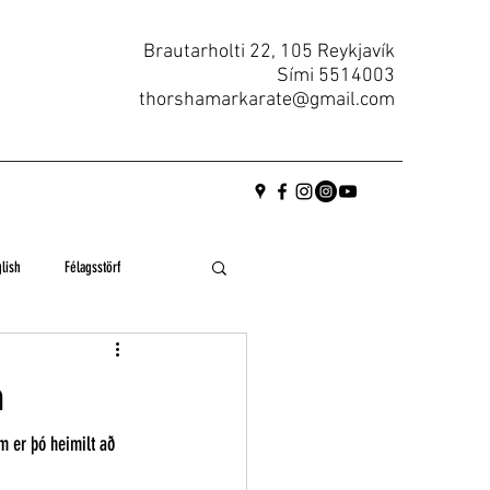
Brautarholti 22, 105 Reykjavík
Sími
5514003
thorshamarkarate@gmail.com
lish
Félagsstörf
n
 er þó heimilt að 