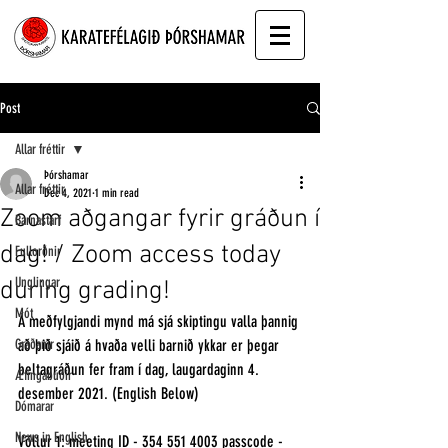
Post
Allar fréttir
Þórshamar
Allar fréttir
Dec 4, 2021
1 min read
Zoom aðgangar fyrir gráðun í
Barnastarf
dag! / Zoom access today
Fullorðnir
Unglingar
during grading!
Mót
Á meðfylgjandi mynd má sjá skiptingu valla þannig 
Gráðanir
að þið sjáið á hvaða velli barnið ykkar er þegar 
beltagráðun fer fram í dag, laugardaginn 4. 
Æfingabúðir
desember 2021. (English Below)
Dómarar
News in English
Völlur 1: meeting ID - 354 551 4003 passcode - 